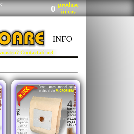
produse
N
0
in cos
INFO
tra? Contactati-ne!