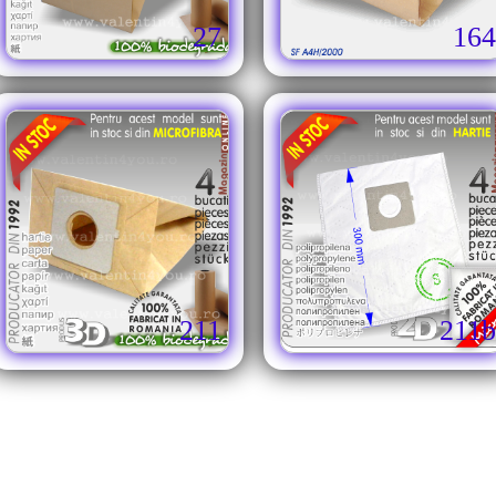
27
164
211
211b