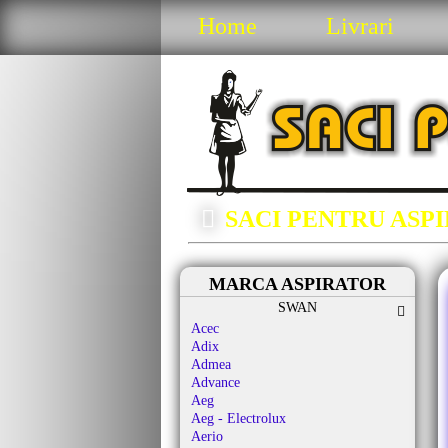
Home
Livrari
SACI PENTRU ASP
MARCA ASPIRATOR
SWAN
Acec
Adix
Admea
Advance
Aeg
Aeg - Electrolux
Aerio