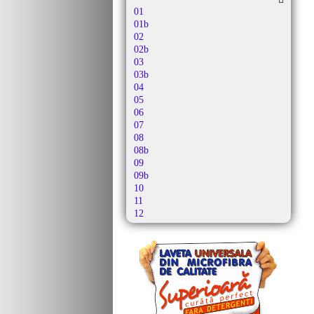
Alutec
01
Amadis
01b
Amazon Basics
02
Amica
02b
Amros
03
Amstar
03b
Amsterdam
04
Amstrad
05
Antech
06
Ap 10
07
Ap 21
08
Apl
08b
Apollo
09
Aqua Vac
09b
Ar-tech
10
Arc-en-ciel
11
Arcelik
12
Arctic
12b
Arena
13
Argis
13b
Argos
14
Aria
15
Ariete
16
Arlett
16b
Arno