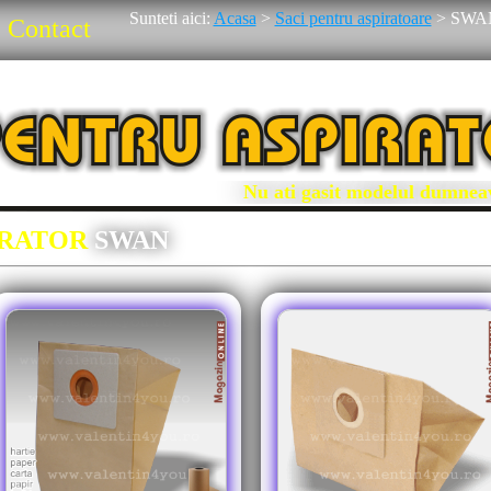
Sunteti aici:
Acasa
>
Saci pentru aspiratoare
>
SWA
Contact
Nu ati gasit modelul dumneavoas
IRATOR
SWAN