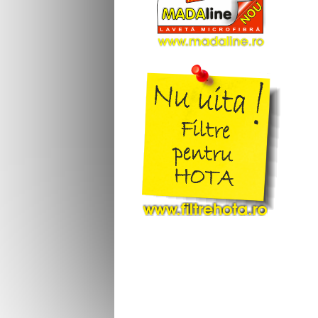
17
Asgatec
17b
Asist
18
Aslosaref
19
Aspico
20
Aspiwash
20b
Atlanta
21
Atomic
22
Attix
23
Audio
24
Avant
25
Awd
26
Basic Xl
27
Bauhaus
28
Bauknecht
29
Baur
30
Baur Versand
31
Bavaria
32
Beam
33
Becken
34
Beem
35
Beko
36
Berton
37
Beryl
38
Best Electric
39
Bestron