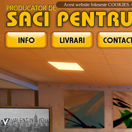
`
Acest website foloseste COOKIES. Co
INFO
LIVRARI
CONTAC
Saci pentru aspiratoare
Sac pentru aspirator
Sac de aspirator
Micro filtru