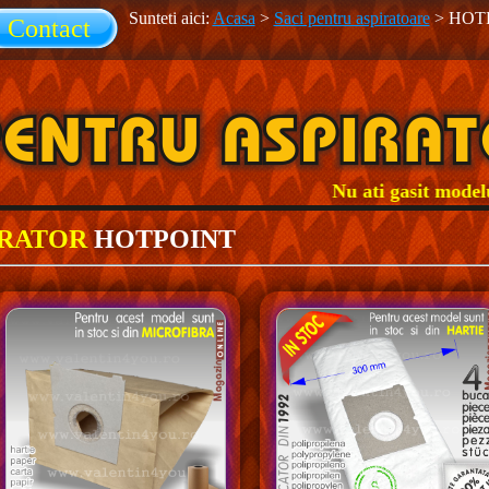
Sunteti aici:
Acasa
>
Saci pentru aspiratoare
>
HOT
Contact
Nu ati gasit modelul 
IRATOR
HOTPOINT