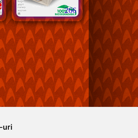
266
-uri