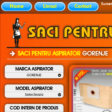
Sunteti
Home
Livrari
Contact
SACI PENTRU ASPIRATOR
GORENJE
MARCA ASPIRATOR
GORENJE
MODEL ASPIRATOR
Selecteaza
COD INTERN DE PRODUS