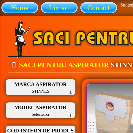
Sunteti
Home
Livrari
Contact
SACI PENTRU ASPIRATOR
STINN
MARCA ASPIRATOR
STINNES
MODEL ASPIRATOR
Selecteaza
COD INTERN DE PRODUS