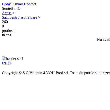
Home
Livrari
Contact
Sunteti aici:
Acasa
>
Saci pentru aspiratoare
>
260
0
produse
in cos
Nu aveti
INFO
Copyright © S.C.Valentin 4 YOU Prod srl. Toate drepturile sunt rezer